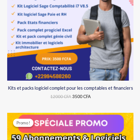
Kits et packs logiciel complet pour les comptables et financiers
12000
CFA
3500
CFA
Le
Le
prix
prix
Promo !
Promo !
initial
actuel
était :
est :
12000 CFA.
3700 CFA.