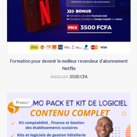
Formation pour devenir le meilleur revendeur d’abonnement
Netflix
9000
CFA
3500
CFA
Le
Le
prix
prix
Promo !
Promo !
initial
actuel
était :
est :
12000 CFA.
3500 CFA.