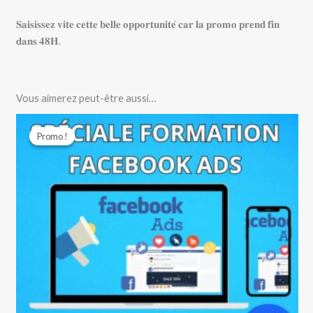
𝐒𝐚𝐢𝐬𝐢𝐬𝐬𝐞𝐳 𝐯𝐢𝐭𝐞 𝐜𝐞𝐭𝐭𝐞 𝐛𝐞𝐥𝐥𝐞 𝐨𝐩𝐩𝐨𝐫𝐭𝐮𝐧𝐢𝐭𝐞́ 𝐜𝐚𝐫 𝐥𝐚 𝐩𝐫𝐨𝐦𝐨 𝐩𝐫𝐞𝐧𝐝 𝐟𝐢𝐧
𝐝𝐚𝐧𝐬 𝟒𝟖𝐇.
Vous aimerez peut-être aussi…
Le
Le
prix
prix
Promo !
Promo !
initial
actuel
était :
est :
9000 CFA.
3500 CFA.