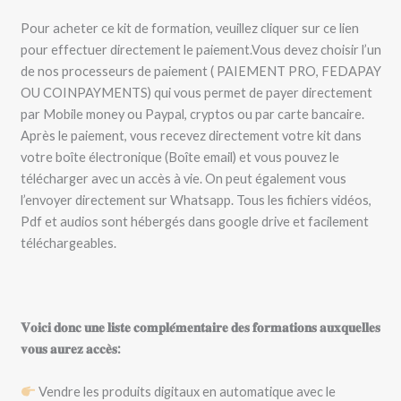
Pour acheter ce kit de formation, veuillez cliquer sur ce lien
pour effectuer directement le paiement.Vous devez choisir l’un
de nos processeurs de paiement ( PAIEMENT PRO, FEDAPAY
OU COINPAYMENTS) qui vous permet de payer directement
par Mobile money ou Paypal, cryptos ou par carte bancaire.
Après le paiement, vous recevez directement votre kit dans
votre boîte électronique (Boîte email) et vous pouvez le
télécharger avec un accès à vie. On peut également vous
l’envoyer directement sur Whatsapp. Tous les fichiers vidéos,
Pdf et audios sont hébergés dans google drive et facilement
téléchargeables.
𝐕𝐨𝐢𝐜𝐢 𝐝𝐨𝐧𝐜 𝐮𝐧𝐞 𝐥𝐢𝐬𝐭𝐞 𝐜𝐨𝐦𝐩𝐥𝐞́𝐦𝐞𝐧𝐭𝐚𝐢𝐫𝐞 𝐝𝐞𝐬 𝐟𝐨𝐫𝐦𝐚𝐭𝐢𝐨𝐧𝐬 𝐚𝐮𝐱𝐪𝐮𝐞𝐥𝐥𝐞𝐬
𝐯𝐨𝐮𝐬 𝐚𝐮𝐫𝐞𝐳 𝐚𝐜𝐜𝐞̀𝐬:
Vendre les produits digitaux en automatique avec le