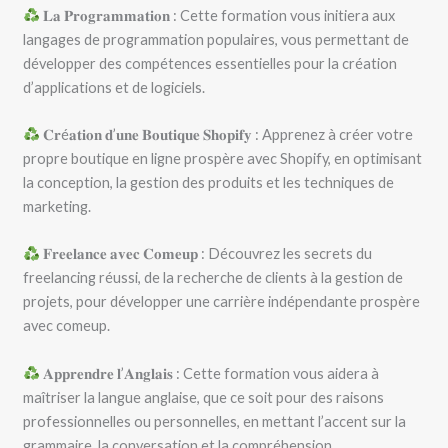
𝐋𝐚 𝐏𝐫𝐨𝐠𝐫𝐚𝐦𝐦𝐚𝐭𝐢𝐨𝐧 : Cette formation vous initiera aux
langages de programmation populaires, vous permettant de
développer des compétences essentielles pour la création
d’applications et de logiciels.
𝐂𝐫é𝐚𝐭𝐢𝐨𝐧 𝐝’𝐮𝐧𝐞 𝐁𝐨𝐮𝐭𝐢𝐪𝐮𝐞 𝐒𝐡𝐨𝐩𝐢𝐟𝐲 : Apprenez à créer votre
propre boutique en ligne prospère avec Shopify, en optimisant
la conception, la gestion des produits et les techniques de
marketing.
𝐅𝐫𝐞𝐞𝐥𝐚𝐧𝐜𝐞 𝐚𝐯𝐞𝐜 𝐂𝐨𝐦𝐞𝐮𝐩 : Découvrez les secrets du
freelancing réussi, de la recherche de clients à la gestion de
projets, pour développer une carrière indépendante prospère
avec comeup.
𝐀𝐩𝐩𝐫𝐞𝐧𝐝𝐫𝐞 𝐥’𝐀𝐧𝐠𝐥𝐚𝐢𝐬 : Cette formation vous aidera à
maîtriser la langue anglaise, que ce soit pour des raisons
professionnelles ou personnelles, en mettant l’accent sur la
grammaire, la conversation et la compréhension