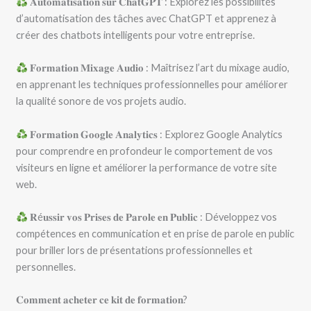
𝐀𝐮𝐭𝐨𝐦𝐚𝐭𝐢𝐬𝐚𝐭𝐢𝐨𝐧 𝐬𝐮𝐫 𝐂𝐡𝐚𝐭𝐆𝐏𝐓 : Explorez les possibilités
d’automatisation des tâches avec ChatGPT et apprenez à
créer des chatbots intelligents pour votre entreprise.
𝐅𝐨𝐫𝐦𝐚𝐭𝐢𝐨𝐧 𝐌𝐢𝐱𝐚𝐠𝐞 𝐀𝐮𝐝𝐢𝐨 : Maîtrisez l’art du mixage audio,
en apprenant les techniques professionnelles pour améliorer
la qualité sonore de vos projets audio.
𝐅𝐨𝐫𝐦𝐚𝐭𝐢𝐨𝐧 𝐆𝐨𝐨𝐠𝐥𝐞 𝐀𝐧𝐚𝐥𝐲𝐭𝐢𝐜𝐬 : Explorez Google Analytics
pour comprendre en profondeur le comportement de vos
visiteurs en ligne et améliorer la performance de votre site
web.
𝐑é𝐮𝐬𝐬𝐢𝐫 𝐯𝐨𝐬 𝐏𝐫𝐢𝐬𝐞𝐬 𝐝𝐞 𝐏𝐚𝐫𝐨𝐥𝐞 𝐞𝐧 𝐏𝐮𝐛𝐥𝐢𝐜 : Développez vos
compétences en communication et en prise de parole en public
pour briller lors de présentations professionnelles et
personnelles.
𝐂𝐨𝐦𝐦𝐞𝐧𝐭 𝐚𝐜𝐡𝐞𝐭𝐞𝐫 𝐜𝐞 𝐤𝐢𝐭 𝐝𝐞 𝐟𝐨𝐫𝐦𝐚𝐭𝐢𝐨𝐧?