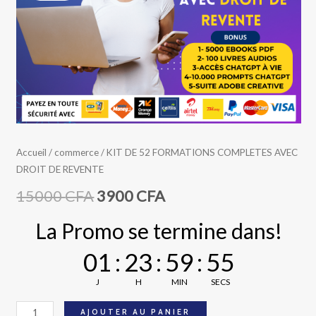
REVENTE
Accueil
/
commerce
/ KIT DE 52 FORMATIONS COMPLETES AVEC
DROIT DE REVENTE
15000
CFA
3900
CFA
La Promo se termine dans!
01
:
23
:
59
:
54
J
H
MIN
SECS
AJOUTER AU PANIER