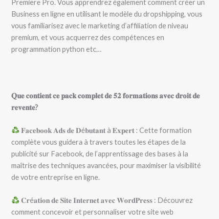
Premiere Pro. Vous apprendrez également comment créer un
Business en ligne en utilisant le modèle du dropshipping, vous
vous familiarisez avec le marketing d’affiliation de niveau
premium, et vous acquerrez des compétences en
programmation python etc…
𝐐𝐮𝐞 𝐜𝐨𝐧𝐭𝐢𝐞𝐧𝐭 𝐜𝐞 𝐩𝐚𝐜𝐤 𝐜𝐨𝐦𝐩𝐥𝐞𝐭 𝐝𝐞 𝟓𝟐 𝐟𝐨𝐫𝐦𝐚𝐭𝐢𝐨𝐧𝐬 𝐚𝐯𝐞𝐜 𝐝𝐫𝐨𝐢𝐭 𝐝𝐞
𝐫𝐞𝐯𝐞𝐧𝐭𝐞?
𝐅𝐚𝐜𝐞𝐛𝐨𝐨𝐤 𝐀𝐝𝐬 𝐝𝐞 𝐃é𝐛𝐮𝐭𝐚𝐧𝐭 à 𝐄𝐱𝐩𝐞𝐫𝐭 : Cette formation
complète vous guidera à travers toutes les étapes de la
publicité sur Facebook, de l’apprentissage des bases à la
maîtrise des techniques avancées, pour maximiser la visibilité
de votre entreprise en ligne.
𝐂𝐫é𝐚𝐭𝐢𝐨𝐧 𝐝𝐞 𝐒𝐢𝐭𝐞 𝐈𝐧𝐭𝐞𝐫𝐧𝐞𝐭 𝐚𝐯𝐞𝐜 𝐖𝐨𝐫𝐝𝐏𝐫𝐞𝐬𝐬 : Découvrez
comment concevoir et personnaliser votre site web