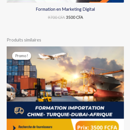
Formation en Marketing Digital
9700
CFA
3500
CFA
Produits similaires
Le
Le
prix
prix
Promo !
Promo !
initial
actuel
était :
est :
12000 CFA.
3500 CFA.