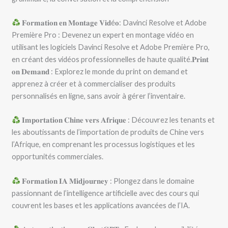
𝐅𝐨𝐫𝐦𝐚𝐭𝐢𝐨𝐧 𝐞𝐧 𝐌𝐨𝐧𝐭𝐚𝐠𝐞 𝐕𝐢𝐝é𝐨: Davinci Resolve et Adobe
Première Pro : Devenez un expert en montage vidéo en
utilisant les logiciels Davinci Resolve et Adobe Première Pro,
en créant des vidéos professionnelles de haute qualité.𝐏𝐫𝐢𝐧𝐭
𝐨𝐧 𝐃𝐞𝐦𝐚𝐧𝐝 : Explorez le monde du print on demand et
apprenez à créer et à commercialiser des produits
personnalisés en ligne, sans avoir à gérer l’inventaire.
𝐈𝐦𝐩𝐨𝐫𝐭𝐚𝐭𝐢𝐨𝐧 𝐂𝐡𝐢𝐧𝐞 𝐯𝐞𝐫𝐬 𝐀𝐟𝐫𝐢𝐪𝐮𝐞 : Découvrez les tenants et
les aboutissants de l’importation de produits de Chine vers
l’Afrique, en comprenant les processus logistiques et les
opportunités commerciales.
𝐅𝐨𝐫𝐦𝐚𝐭𝐢𝐨𝐧 𝐈𝐀 𝐌𝐢𝐝𝐣𝐨𝐮𝐫𝐧𝐞𝐲 : Plongez dans le domaine
passionnant de l’intelligence artificielle avec des cours qui
couvrent les bases et les applications avancées de l’IA.