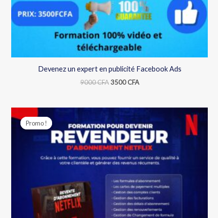
Devenez un expert en publicité Facebook Ads
9000
CFA
3500
CFA
Le
Le
prix
prix
Promo !
Promo !
initial
actuel
était :
est :
9000 CFA.
3500 CFA.