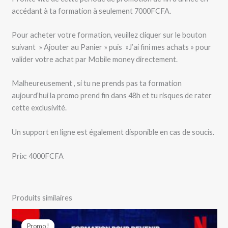
accédant à ta formation à seulement 7000FCFA.
Pour acheter votre formation, veuillez cliquer sur le bouton
suivant » Ajouter au Panier » puis »J’ai fini mes achats » pour
valider votre achat par Mobile money directement.
Malheureusement , si tu ne prends pas ta formation
aujourd’hui la promo prend fin dans 48h et tu risques de rater
cette exclusivité.
Un support en ligne est également disponible en cas de soucis.
Prix: 4000FCFA
Produits similaires
Le
Le
prix
prix
Promo !
Promo !