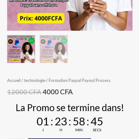
Accueil
/
technologie
/ Formation Paypal Payout Process
12000
CFA
4000
CFA
La Promo se termine dans!
01
:
23
:
58
:
45
J
H
MIN
SECS