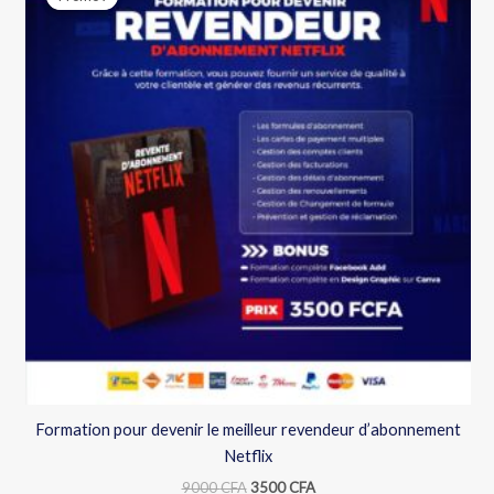
initial
actuel
était :
est :
9000 CFA.
3500 CFA.
Formation pour devenir le meilleur revendeur d’abonnement
Netflix
9000
CFA
3500
CFA