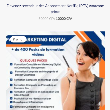
Devenez revendeur des Abonnement Netflix; IPTV, Amazone
prime
30000
CFA
10000
CFA
Le
Le
prix
prix
Promo !
Promo !
initial
actuel
était :
est :
9700 CFA.
3500 CFA.