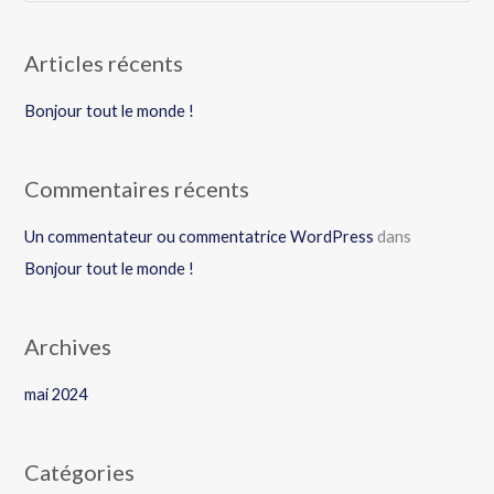
e
c
Articles récents
h
e
Bonjour tout le monde !
r
c
Commentaires récents
h
e
Un commentateur ou commentatrice WordPress
dans
r
Bonjour tout le monde !
:
Archives
mai 2024
Catégories